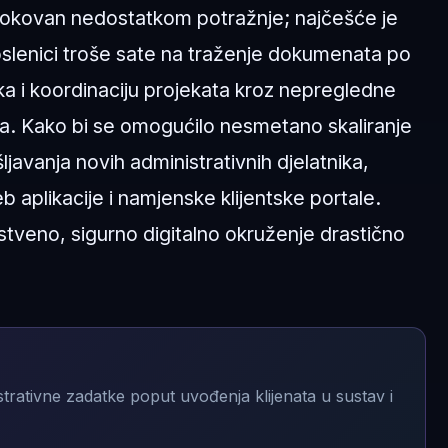
uzrokovan nedostatkom potražnje; najčešće je
oslenici troše sate na traženje dokumenata po
a i koordinaciju projekata kroz nepregledne
nja. Kako bi se omogućilo nesmetano skaliranje
javanja novih administrativnih djelatnika,
aplikacije i namjenske klijentske portale.
instveno, sigurno digitalno okruženje drastično
strativne zadatke poput uvođenja klijenata u sustav i