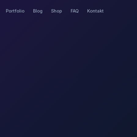
Portfolio
Blog
Shop
FAQ
Kontakt
voj
shopovi,
ržavanje
hatbot
io
je,