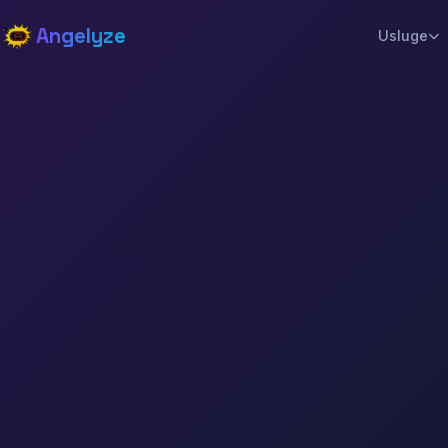
Angelyze
Usluge
Web & App Raz
Web Mjesta, Web
Aplikacije
SEO & Hosting
SEO, Hosting, Od
AI Chatbotovi
Prilagođena AI C
Rješenja
Kreativni Stud
Dizajn, Brendiran
Marketing