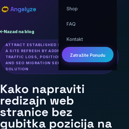
Angelyze
Shop
ENG
FAQ
Nazad na blog
Kontakt
ATTRACT ESTABLISHED BUSINESSES PLANNING
A SITE REFRESH BY ADDRESSING THEIR FEAR OF
Zatražite Ponudu
TRAFFIC LOSS, POSITIONING OUR DEVELOPMENT
AND SEO MIGRATION SERVICES AS THE
SOLUTION
Kako napraviti
redizajn web
stranice bez
gubitka pozicija na