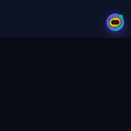
Vaš pouzdani partner za digitalne usluge,
tisak i dizajn. Stvaramo magiju u svakom
projektu.
PRIMAJTE NOVOSTI
POSALJI